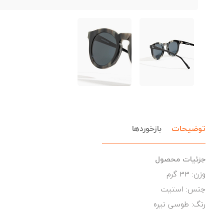
توضیحات
بازخوردها
جزئیات محصول
وزن: 33 گرم
جنس: استیت
رنگ: طوسی تیره