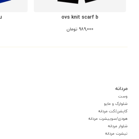
u
ovs knit scarf b
989,000
تومان
مردانه
وست
شلوارک و مایو
کاپشن/کت مردانه
هودی/سوییشرت مردانه
شلوار مردانه
تیشرت مردانه