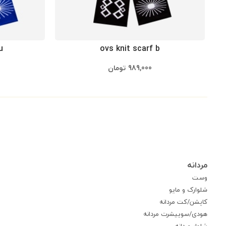
u
ovs knit scarf b
989,000
تومان
مردانه
وست
شلوارک و مایو
کاپشن/کت مردانه
هودی/سوییشرت مردانه