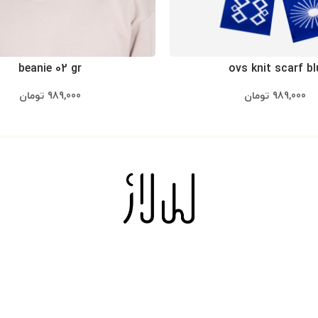
beanie 02 gr
ovs knit scarf bl
989,000
تومان
989,000
تومان