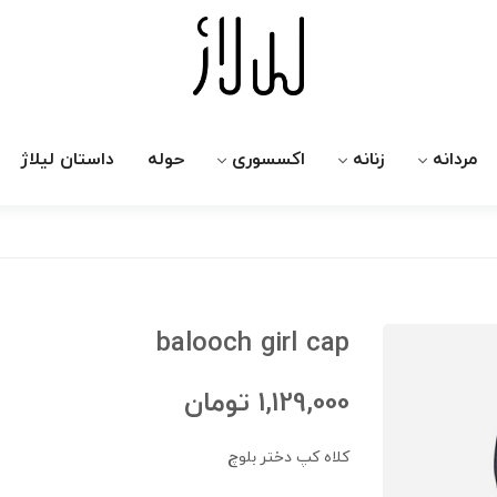
مردانه
زنانه
اکسسوری
حوله
داستان لیلاژ
balooch girl cap
1,129,000
تومان
کلاه کپ دختر بلوچ