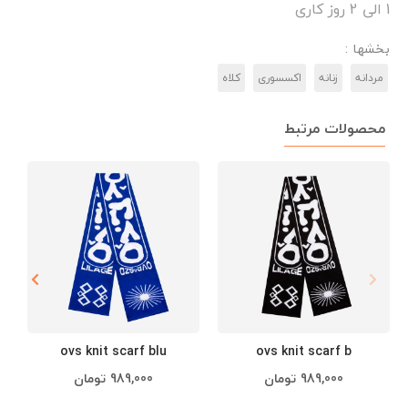
1 الی 2 روز کاری
بخشها :
مردانه
زنانه
اکسسوری
کلاه
محصولات مرتبط
ovs knit scarf blu
ovs knit scarf b
989,000
تومان
989,000
تومان