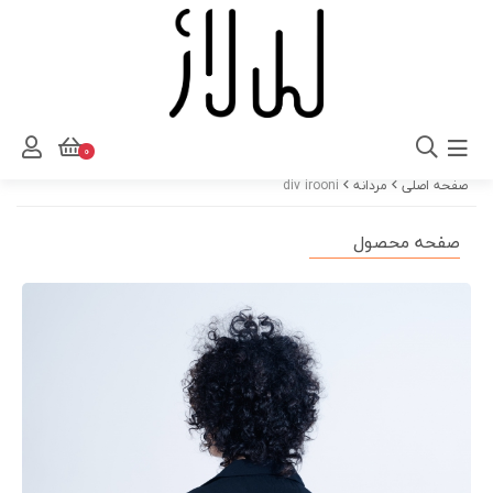
0
صفحه اصلی
مردانه
div irooni
صفحه محصول