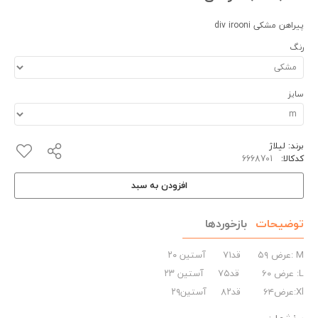
پیراهن مشکی div irooni
رنگ
سایز
برند:
لیلاژ
کدکالا:
افزودن به سبد
توضیحات
بازخوردها
M :عرض ۵۹ قد۷۱ آستین ۲۰
L: عرض ۶۰ قد۷۵ آستین ۲۳
Xl:عرض۶۴ قد۸۲ آستین۲۹