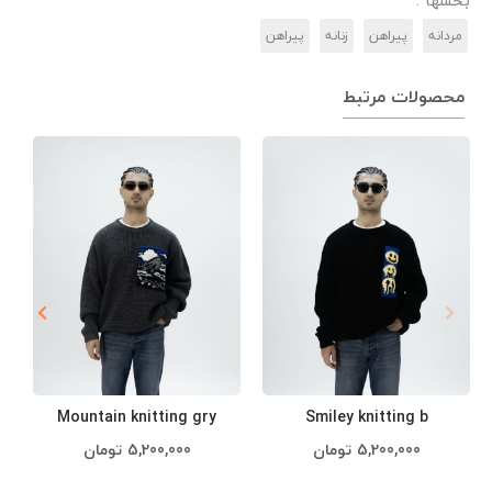
بخشها :
مردانه
پیراهن
زنانه
پیراهن
محصولات مرتبط
Smiley knitting b
Mountain knitting gry
5,200,000
تومان
5,200,000
تومان