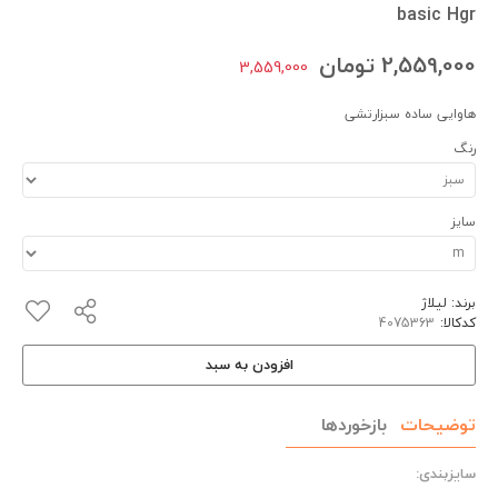
basic Hgr
2,559,000
تومان
3,559,000
هاوایی ساده سبزارتشی
رنگ
سایز
برند:
لیلاژ
کدکالا:
افزودن به سبد
توضیحات
بازخوردها
سایزبندی: