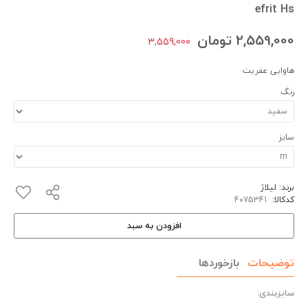
efrit Hs
2,559,000
تومان
3,559,000
هاوایی عفریت
رنگ
سایز
برند:
لیلاژ
کدکالا:
افزودن به سبد
توضیحات
بازخوردها
سایزبندی: