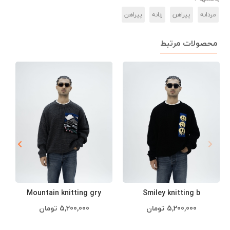
مردانه
پیراهن
زنانه
پیراهن
محصولات مرتبط
Smiley knitting b
Mountain knitting gry
5,200,000
تومان
5,200,000
تومان