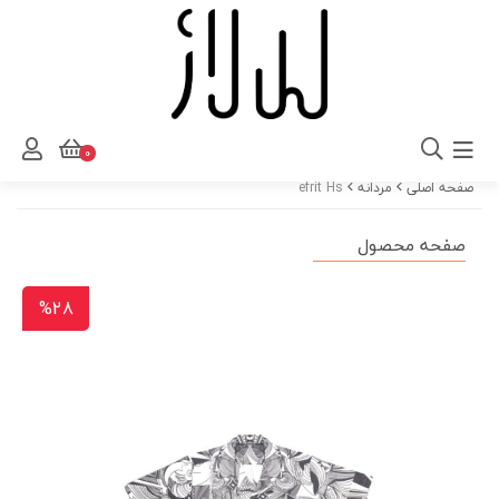
0
صفحه اصلی
مردانه
efrit Hs
صفحه محصول
%28