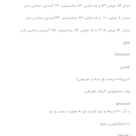
سایز M: عرض 59 و قد لباس 82 سانتیمتر، 23 آستین سانتی متر
سایز L: عرض 60 و قد لباس 83 سانتیمتر، 24آستین سانتی متر
سایز XL:عرض 62.5 و قد لباس 84 سانتیمتر، 25 آستین سانتی متر
مدل:
hawaiian
جنس:
لنین(100 درصد نخ پنبه و طبیعی)
چاپ مخصوص الیاف طبیعی
شستشو:
با آب 30 درجه و دور کم و اتو به صورت پشت و رو
یا خشکشویی شود
بخشها :