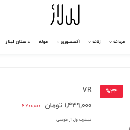
مردانه
زنانه
اکسسوری
حوله
داستان لیلاژ
VR
%34
1,449,000
تومان
2,200,000
تیشرت ول آر طوسی